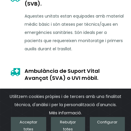
(SVB).
Aquestes unitats estan equipades amb material
mèdic bàsic i són ateses per tècnics/ques en
emergències sanitàries. Són ideals per a
pacients que requereixen monitoratge i primers
auxilis durant el trasllat.
Ambulància de Suport Vital
Avançat (SVA) o UVI mòbil.
Equipadas principalmente con asientos
Utilitzem cookies pròpies i de tercers amb una finalitat
reclinables o camillas, con capacidad para
tècnica, d'anàlisi i per la personalització d'anuncis.
trasladar al paciente con su propia silla de
Més informació
.
ruedas y con el material necesario para realizar
Acceptar
Rebutjar
Configurar
una primera asistencia sanitaria.
totes
totes