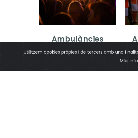
Ambulàncies
A
privades
Utilitzem cookies pròpies i de tercers amb una finalita
Servei segur, còmode i eficient,
Trans
Més inf
sigui per a trasllats privats o per a
per a
cobertura sanitària per a
les 
esdeveniments.
Per què escollir
ambul