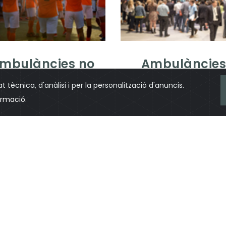
mbulàncies no
Ambulàncie
assistencials
assistencials 
t tècnica, d'anàlisi i per la personalització d'anuncis.
port sanitari no urgent, ideal
Ambulàncies de Suport Vital 
ormació
.
 que els/les pacients arribin a
equipades amb material m
seves destinacions de manera
bàsic, ateses per personal t
segura i còmoda.
en emergències sanitàrie
DOMINGO
?
àncies