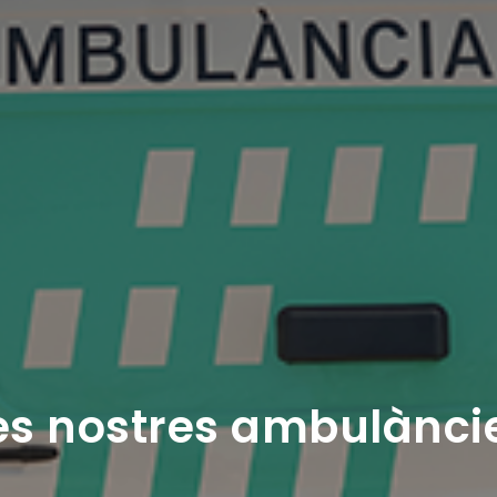
es nostres ambulànci