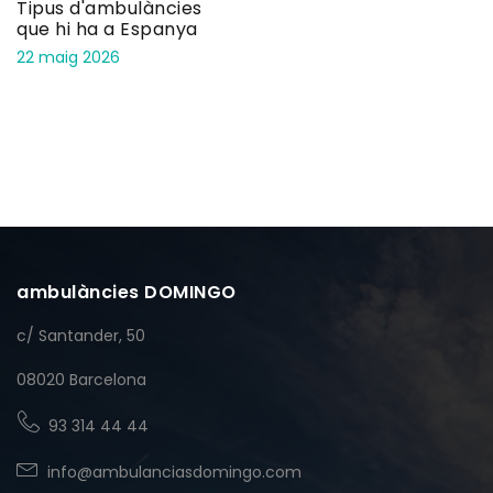
Tipus d'ambulàncies
que hi ha a Espanya
22 maig 2026
ambulàncies DOMINGO
c/ Santander, 50
08020 Barcelona
93 314 44 44
info@ambulanciasdomingo.com