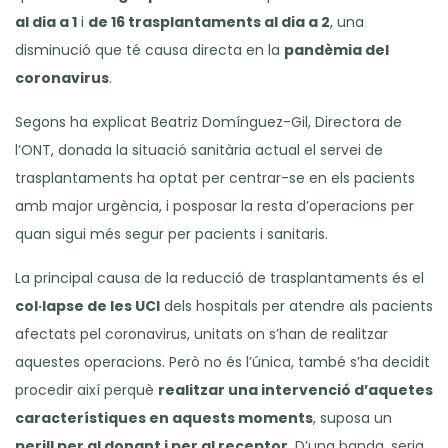
al dia a 1
i
de 16 trasplantaments al dia a 2
, una
disminució que té causa directa en la
pandèmia del
coronavirus
.
Segons ha explicat Beatriz Domínguez-Gil, Directora de
l’ONT, donada la situació sanitària actual el servei de
trasplantaments ha optat per centrar-se en els pacients
amb major urgència, i posposar la resta d’operacions per
quan sigui més segur per pacients i sanitaris.
La principal causa de la reducció de trasplantaments és el
col·lapse de les UCI
dels hospitals per atendre als pacients
afectats pel coronavirus, unitats on s’han de realitzar
aquestes operacions. Però no és l’única, també s’ha decidit
procedir així perquè
realitzar una intervenció d’aquetes
característiques en aquests moments
, suposa un
perill per al donant i per al receptor
. D’una banda, seria