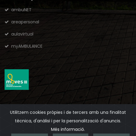
ambuNET
areapersonal
aulavirtual
myAMBULANCE
Utilitzem cookies pròpies i de tercers amb una finalitat
2026
© Ambulancias Domingo, S.A.U. - Tots els drets
tècnica, d'anàlisi i per la personalització d'anuncis.
reservats.
Més informació
.
Avís legal
Política de privacitat
Política de cookies