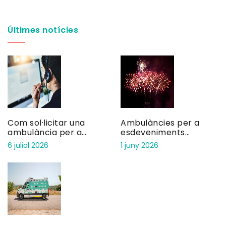
Últimes notícies
Com sol·licitar una
Ambulàncies per a
ambulància per a
esdeveniments
consulta privada
pirotècnics: seguretat
6 juliol 2026
1 juny 2026
en focs artificials i
correfocs