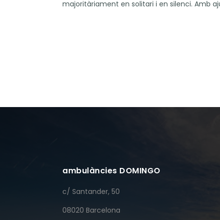
majoritàriament en solitari i en silenci. Amb aj
ambulàncies DOMINGO
c/ Santander, 50
08020 Barcelona