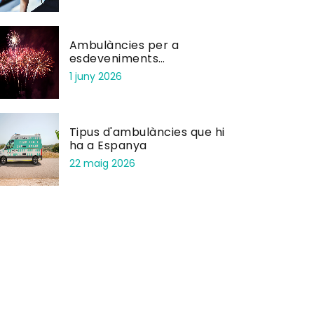
Ambulàncies per a
esdeveniments
pirotècnics: seguretat en
1 juny 2026
focs artificials i correfocs
Tipus d'ambulàncies que hi
ha a Espanya
22 maig 2026