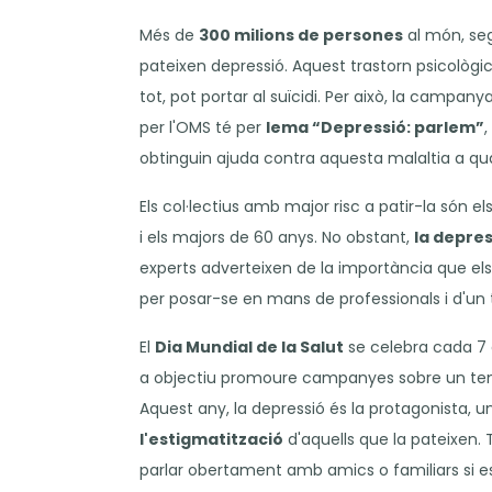
Més de
300 milions de persones
al món, seg
pateixen depressió. Aquest trastorn psicològic 
tot, pot portar al suïcidi. Per això, la campany
per l'OMS té per
lema “Depressió: parlem”
obtinguin ajuda contra aquesta malaltia a qua
Els col·lectius amb major risc a patir-la són e
i els majors de 60 anys. No obstant,
la depres
experts adverteixen de la importància que els
per posar-se en mans de professionals i d'u
El
Dia Mundial de la Salut
se celebra cada 7
a objectiu promoure campanyes sobre un tema 
Aquest any, la depressió és la protagonista, u
l'estigmatització
d'aquells que la pateixe
parlar obertament amb amics o familiars si 