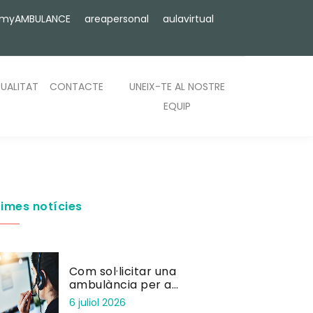
myAMBULANCE
areapersonal
aulavirtual
UALITAT
CONTACTE
UNEIX-TE AL NOSTRE
EQUIP
times notícies
Com sol·licitar una
ambulància per a
consulta privada
6 juliol 2026