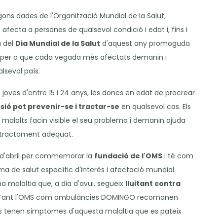
ons dades de l'Organització Mundial de la Salut,
afecta a persones de qualsevol condició i edat i, fins i
a del
Dia Mundial de la Salut
d'aquest any promoguda
, per a que cada vegada més afectats demanin i
lsevol país.
ls joves d'entre 15 i 24 anys, les dones en edat de procrear
sió pot prevenir-se i tractar-se
en qualsevol cas. Els
 malalts facin visible el seu problema i demanin ajuda
n tractament adequat.
 d'abril per commemorar la
fundació de l'OMS
i té com
de salut específic d'interès i afectació mundial.
na malaltia que, a dia d'avui, segueix
lluitant contra
n. Tant l'OMS com ambulàncies DOMINGO recomanen
es tenen símptomes d'aquesta malaltia que es pateix