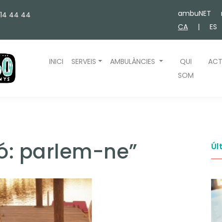
ambuNET
314 44 44
CA
|
ES
INICI
SERVEIS
AMBULÀNCIES
QUI
ACT
SOM
ó: parlem-ne”
Úl