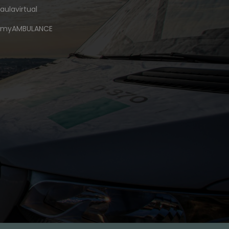
aulavirtual
myAMBULANCE