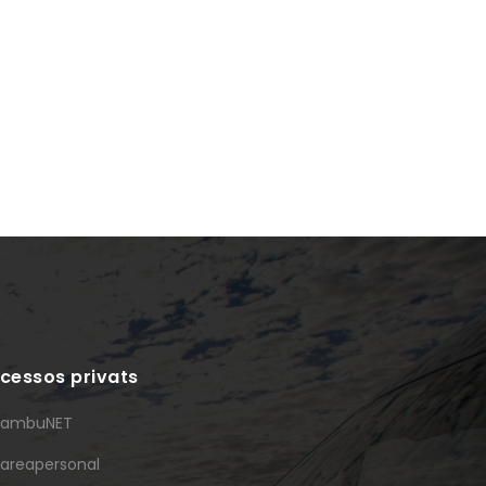
cessos privats
ambuNET
areapersonal