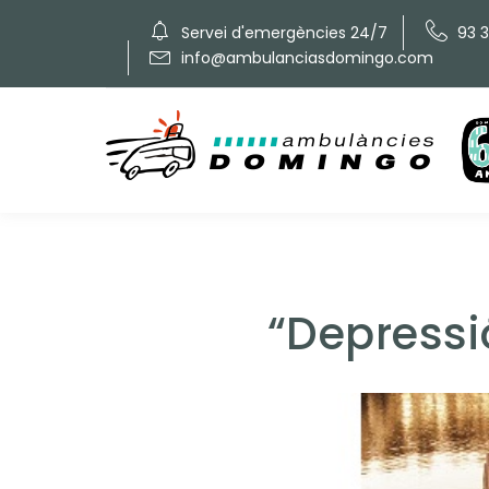
Servei d'emergències 24/7
93 
info@ambulanciasdomingo.com
“Depressi