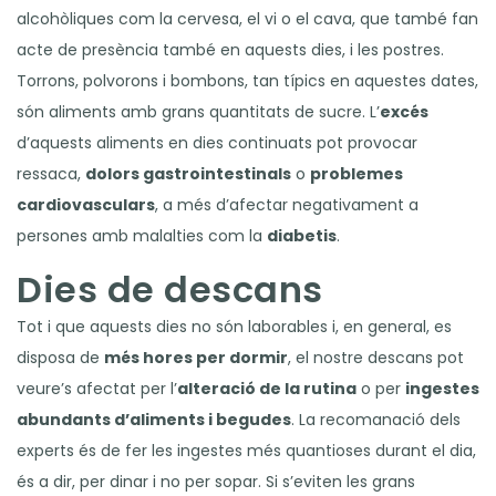
alcohòliques com la cervesa, el vi o el cava, que també fan
acte de presència també en aquests dies, i les postres.
Torrons, polvorons i bombons, tan típics en aquestes dates,
són aliments amb grans quantitats de sucre. L’
excés
d’aquests aliments en dies continuats pot provocar
ressaca,
dolors gastrointestinals
o
problemes
cardiovasculars
, a més d’afectar negativament a
persones amb malalties com la
diabetis
.
Dies de descans
Tot i que aquests dies no són laborables i, en general, es
disposa de
més hores per dormir
, el nostre descans pot
veure’s afectat per l’
alteració de la rutina
o per
ingestes
abundants d’aliments i begudes
. La recomanació dels
experts és de fer les ingestes més quantioses durant el dia,
és a dir, per dinar i no per sopar. Si s’eviten les grans