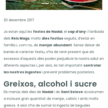
20 desembre 2017
Ja estan aquí les
festes de Nadal
, el
cap d’any
i l’arribada
dels
Reis Mags
; molts
dies festius
seguits, d’estar en
família i, com no, de
menjar abundant
. Sense deixar de
banda el caràcter festiu, s’ha de tenir present que els
excessos d’aquests dies poden perjudicar la nostra salut en
diferents aspectes i, per això, és tan important
controlar
les nostres ingestes
i prevenir problemes posteriors.
Greixos, alcohol i sucre
Els menús dels dies de
Nadal
i de
Sant Esteve
acostumen
a incloure gran quantitat de menjar, calòric i amb molts
greixos. A això s’ha de sumar la ingesta de begudes