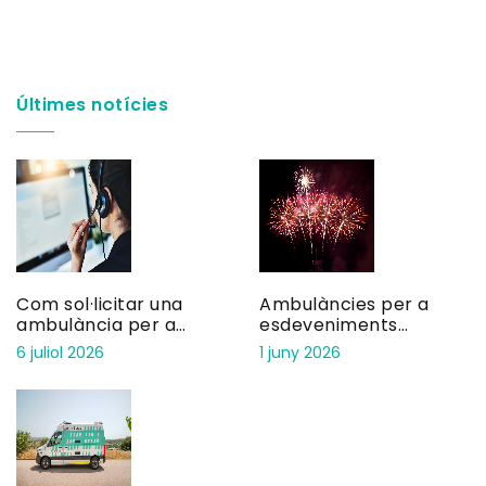
Últimes notícies
Com sol·licitar una
Ambulàncies per a
ambulància per a
esdeveniments
consulta privada
pirotècnics: seguretat
6 juliol 2026
1 juny 2026
en focs artificials i
correfocs