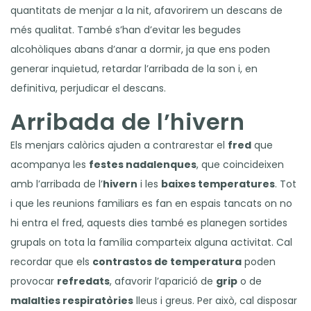
quantitats de menjar a la nit, afavorirem un descans de
més qualitat. També s’han d’evitar les begudes
alcohòliques abans d’anar a dormir, ja que ens poden
generar inquietud, retardar l’arribada de la son i, en
definitiva, perjudicar el descans.
Arribada de l’hivern
Els menjars calòrics ajuden a contrarestar el
fred
que
acompanya les
festes nadalenques
, que coincideixen
amb l’arribada de l’
hivern
i les
baixes temperatures
. Tot
i que les reunions familiars es fan en espais tancats on no
hi entra el fred, aquests dies també es planegen sortides
grupals on tota la família comparteix alguna activitat. Cal
recordar que els
contrastos de temperatura
poden
provocar
refredats
, afavorir l’aparició de
grip
o de
malalties respiratòries
lleus i greus. Per això, cal disposar