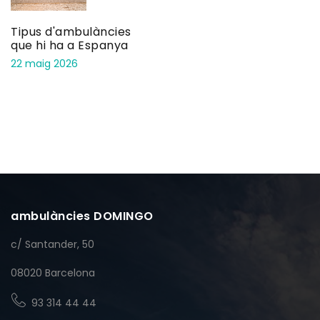
Tipus d'ambulàncies
que hi ha a Espanya
22 maig 2026
ambulàncies DOMINGO
c/ Santander, 50
08020 Barcelona
93 314 44 44